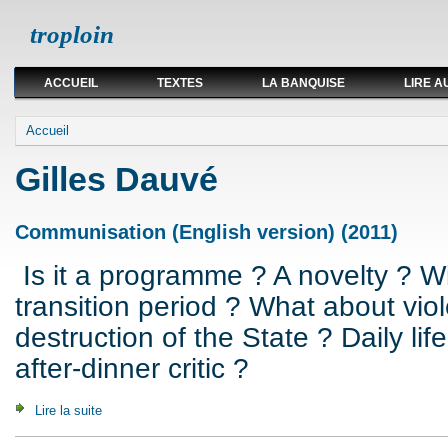
troploin
ACCUEIL
TEXTES
LA BANQUISE
LIRE A
Vous êtes ici
Accueil
Gilles Dauvé
Communisation (English version) (2011)
Is it a programme ? A novelty ? Wi
transition period ? What about vio
destruction of the State ? Daily li
after-dinner critic ?
Lire la suite
de Communisation (English version) (2011)