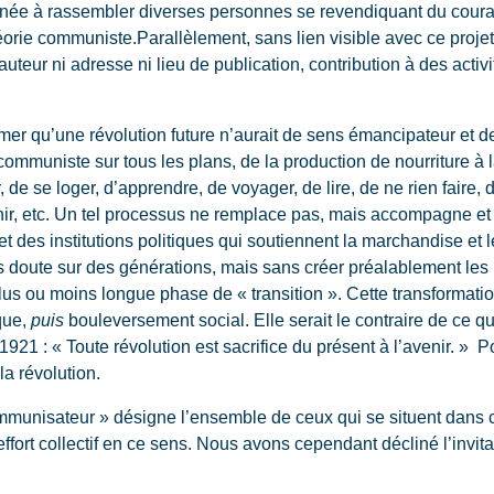
tinée à rassembler diverses personnes se revendiquant du cour
orie communiste.Parallèlement, sans lien visible avec ce projet 
auteur ni adresse ni lieu de publication, contribution à des activi
firmer qu’une révolution future n’aurait de sens émancipateur e
ommuniste sur tous les plans, de la production de nourriture à 
 de se loger, d’apprendre, de voyager, de lire, de ne rien faire, 
nir, etc. Un tel processus ne remplace pas, mais accompagne et 
t des institutions politiques qui soutiennent la marchandise et le
ans doute sur des générations, mais sans créer préalablement les
lus ou moins longue phase de « transition ». Cette transformati
que,
puis
bouleversement social. Elle serait le contraire de ce q
921 : « Toute révolution est sacrifice du présent à l’avenir. » Pou
la révolution.
ommunisateur » désigne l’ensemble de ceux qui se situent dans c
effort collectif en ce sens. Nous avons cependant décliné l’invita