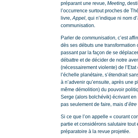
préparant une revue,
Meeting
, des
l’occurrence surtout proches de Thé
livre,
Appel
, qui n’indique ni nom d’
communisation.
Parler de
communisation
, c’est af
dès ses débuts une transformation c
passant par la façon de se déplacer,
débattre et de décider de notre ave
(nécessairement violente) de l’Etat e
l’échelle planétaire, s’étendrait s
à n’advenir qu’ensuite, après une p
même démolition) du pouvoir politi
Serge (alors bolchévik) écrivant en 1
pas seulement de faire, mais d’
être
Si ce que l’on appelle « courant c
partie et considérons salutaire tout 
préparatoire à la revue projetée.