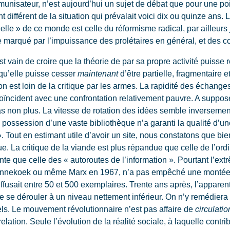
unisateur, n’est aujourd’hui un sujet de débat que pour une poi
nt différent de la situation qui prévalait voici dix ou quinze ans. L
réelle » de ce monde est celle du réformisme radical, par ailleurs
 marqué par l’impuissance des prolétaires en général, et des co
st vain de croire que la théorie de par sa propre activité puisse ré
 qu’elle puisse cesser
maintenant
d’être partielle, fragmentaire 
on est loin de la critique par les armes. La rapidité des échange
 coïncident avec une confrontation relativement pauvre. A suppos
 pas non plus. La vitesse de rotation des idées semble inversement
a possession d’une vaste bibliothèque n’a garanti la qualité d’u
. Tout en estimant utile d’avoir un site, nous constatons que bie
ue. La critique de la viande est plus répandue que celle de l’ordi
ente que celle des « autoroutes de l’information ». Pourtant l’ext
annekoek ou même Marx en 1967, n’a pas empêché une montée con
iffusait entre 50 et 500 exemplaires. Trente ans après, l’apparent
e se dérouler à un niveau nettement inférieur. On n’y remédiera p
tuels. Le mouvement révolutionnaire n’est pas affaire de
circulatio
elation. Seule l’évolution de la réalité sociale, à laquelle cont