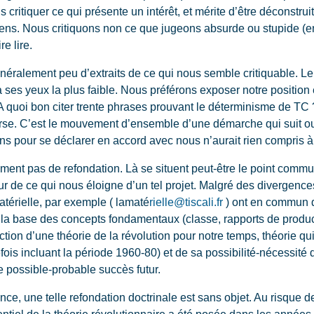
 critiquer ce qui présente un intérêt, et mérite d’être déconstrui
ns. Nous critiquons non ce que jugeons absurde ou stupide (e
e lire.
éralement peu d’extraits de ce qui nous semble critiquable. Le 
 ses yeux la plus faible. Nous préférons exposer notre position et
. A quoi bon citer trente phrases prouvant le déterminisme de TC 
verse. C’est le mouvement d’ensemble d’une démarche qui suit o
ions pour se déclarer en accord avec nous n’aurait rien compris 
ment pas de refondation. Là se situent peut-être le point comm
eur de ce qui nous éloigne d’un tel projet. Malgré des divergen
Matérielle, par exemple ( lamaté
rielle@tiscali.fr
) ont en commun d
ur la base des concepts fondamentaux (classe, rapports de produ
uction d’une théorie de la révolution pour notre temps, théorie qu
ois incluant la période 1960-80) et de sa possibilité-nécessité
e possible-probable succès futur.
iance, une telle refondation doctrinale est sans objet. Au risque