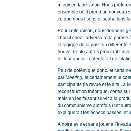
mieux en faire-valoir. Nous préférons
ensemble où il prend un nouveau se
ce que nous lisons et souhaitons fair
Pour cette raison, nous donnons gén
choisit chez l’adversaire la phrase à
la logique de la position différente
trouver trente autres prouvant l’in
lecteur qui se contenterait de citat
Peu de polémique donc, et certaine
par
Meeting
, et certainement le co
participants (la revue et le site La 
reconstruction théorique, certes s
mais en les faisant servir à la prod
du communisme autrefois (cet autref
expliquerait les échecs passés, et l
A notre avis et sans jouer à l’invar