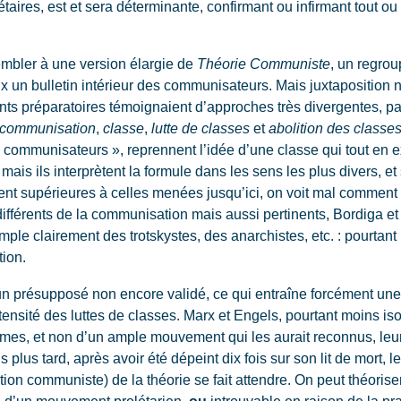
taires, est et sera déterminante, confirmant ou infirmant tout ou
embler à une version élargie de
Théorie Communiste
, un regro
x un bulletin intérieur des communisateurs. Mais juxtaposition n
ts préparatoires témoignaient d’approches très divergentes, parf
communisation
,
classe
,
lutte de classes
et
abolition des classe
communisateurs », reprennent l’idée d’une classe qui tout en e
, mais ils interprètent la formule dans les sens les plus divers, e
ment supérieures à celles menées jusqu’ici, on voit mal comment u
 différents de la communisation mais aussi pertinents, Bordiga 
emple clairement des trotskystes, des anarchistes, etc. : pourtant
ion.
n présupposé non encore validé, ce qui entraîne forcément une
tensité des luttes de classes. Marx et Engels, pourtant moins is
êmes, et non d’un ample mouvement qui les aurait reconnus, leu
plus tard, après avoir été dépeint dix fois sur son lit de mort, le 
ution communiste) de la théorie se fait attendre. On peut théoriser 
ce d’un mouvement prolétarien,
ou
introuvable en raison de la p