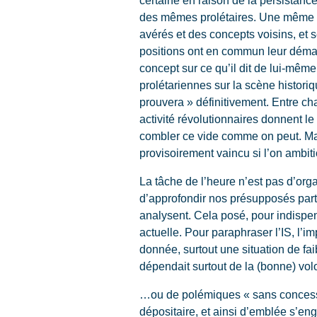
des mêmes prolétaires. Une même ri
avérés et des concepts voisins, et
positions ont en commun leur démarc
concept sur ce qu’il dit de lui-même.
prolétariennes sur la scène historiq
prouvera » définitivement. Entre cha
activité révolutionnaires donnent l
combler ce vide comme on peut. Mais
provisoirement vaincu si l’on ambiti
La tâche de l’heure n’est pas d’or
d’approfondir nos présupposés partic
analysent. Cela posé, pour indispen
actuelle. Pour paraphraser l’IS, l’i
donnée, surtout une situation de fai
dépendait surtout de la (bonne) vo
…ou de polémiques « sans concession
dépositaire, et ainsi d’emblée s’eng