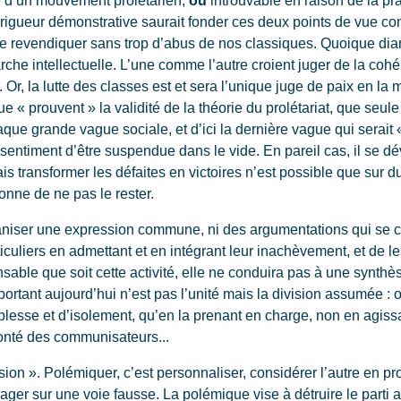
gueur démonstrative saurait fonder ces deux points de vue contr
 se revendiquer sans trop d’abus de nos classiques. Quoique d
he intellectuelle. L’une comme l’autre croient juger de la cohé
 Or, la lutte des classes est et sera l’unique juge de paix en la 
ue « prouvent » la validité de la théorie du prolétariat, que seu
que grande vague sociale, et d’ici la dernière vague qui serait «
e sentiment d’être suspendue dans le vide. En pareil cas, il se 
 transformer les défaites en victoires n’est possible que sur d
onne de ne pas le rester.
ganiser une expression commune, ni des argumentations qui se c
uliers en admettant et en intégrant leur inachèvement, et de les
sable que soit cette activité, elle ne conduira pas à une synthès
mportant aujourd’hui n’est pas l’unité mais la division assumée :
blesse et d’isolement, qu’en la prenant en charge, non en agissa
lonté des communisateurs...
 ». Polémiquer, c’est personnaliser, considérer l’autre en propr
ager sur une voie fausse. La polémique vise à détruire le parti a