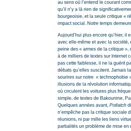
au sens où l’entend le courant comm
qu’il n’y a là rien de significativeme
bourgeoisie, et la seule critique « 
impact social. Notre temps demeure
Aujourd’hui plus encore qu’hier, il e
avec elle-même et avec la société,
peine des « armes de la critique », 
à de milliers de textes sur Internet
pas cette faiblesse, il ne la guérit
débats qu’elles suscitent. Jamais l
sourires sur notre « technophobie »
illusions de la révolution informatiq
où circulent les voitures plus fréqu
simple, de textes de Bakounine, P
Quelques années avant,
Potlatch
d
n’empêche pas la critique sociale d
réunions, ni par mille les liens vir
partialités un problème de mise en r