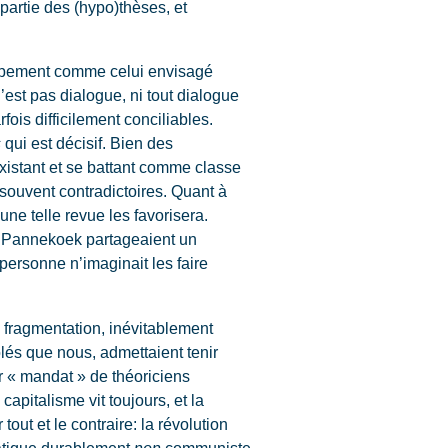
 partie des (hypo)thèses, et
upement comme celui envisagé
’est pas dialogue, ni tout dialogue
ois difficilement conciliables.
s
qui est décisif. Bien des
xistant et se battant comme classe
t souvent contradictoires. Quant à
ne telle revue les favorisera.
et Pannekoek partageaient un
 personne n’imaginait les faire
 fragmentation, inévitablement
olés que nous, admettaient tenir
r « mandat » de théoriciens
capitalisme vit toujours, et la
tout et le contraire: la révolution
ratique durablement
non
communiste