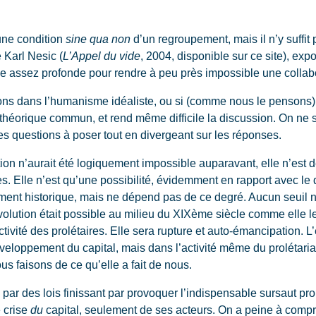
une condition
sine qua non
d’un regroupement, mais il n’y suffit 
e Karl Nesic (
L’Appel du vide
, 2004, disponible sur ce site), ex
assez profonde pour rendre à peu près impossible une collabo
ns dans l’humanisme idéaliste, ou si (comme nous le pensons)
rt théorique commun, et rend même difficile la discussion. On ne s
 les questions à poser tout en divergeant sur les réponses.
ution n’aurait été logiquement impossible auparavant, elle n’est
. Elle n’est qu’une possibilité, évidemment en rapport avec le 
ent historique, mais ne dépend pas de ce degré. Aucun seuil ne
volution était possible au milieu du XIXème siècle comme elle l
activité des prolétaires. Elle sera rupture et auto-émancipation. 
eloppement du capital, mais dans l’activité même du prolétariat.
us faisons de ce qu’elle a fait de nous.
e par des lois finissant par provoquer l’indispensable sursaut pr
e crise
du
capital, seulement de ses acteurs. On a peine à compre