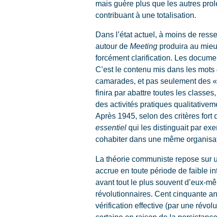
mais guère plus que les autres prolé
contribuant à une totalisation.
Dans l’état actuel, à moins de ress
autour de
Meeting
produira au mieu
forcément clarification. Les documen
C’est le contenu mis dans les mots
camarades, et pas seulement des « 
finira par abattre toutes les classes
des activités pratiques qualitative
Après 1945, selon des critères fort
essentiel
qui les distinguait par ex
cohabiter dans une même organisat
La théorie communiste repose sur u
accrue en toute période de faible in
avant tout le plus souvent d’eux-m
révolutionnaires. Cent cinquante ans 
vérification effective (par une révol
certaine en raison de la persistan