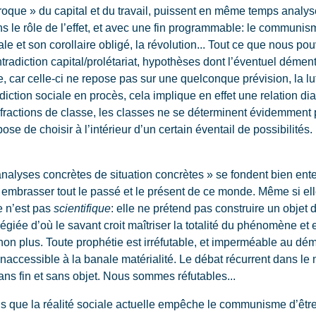
éciproque » du capital et du travail, puissent en même temps analy
dans le rôle de l’effet, et avec une fin programmable: le commun
nale et son corollaire obligé, la révolution... Tout ce que nous p
tradiction capital/prolétariat, hypothèses dont l’éventuel dément
 car celle-ci ne repose pas sur une quelconque prévision, la lu
adiction sociale en procès, cela implique en effet une relation dia
 fractions de classe, les classes ne se déterminent évidemment p
se de choisir à l’intérieur d’un certain éventail de possibilités. 
 analyses concrètes de situation concrètes » se fondent bien e
embrasser tout le passé et le présent de ce monde. Même si elle
e n’est pas
scientifique
: elle ne prétend pas construire un objet
vilégiée d’où le savant croit maîtriser la totalité du phénomène et
n plus. Toute prophétie est irréfutable, et imperméable au démen
 inaccessible à la banale matérialité. Le débat récurrent dans 
 sans fin et sans objet. Nous sommes réfutables...
ue la réalité sociale actuelle empêche le communisme d’être à 