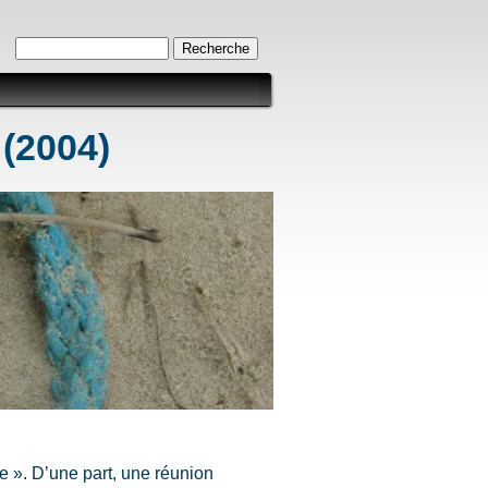
Formulaire de recherche
Recherche
 (2004)
e ». D’une part, une réunion