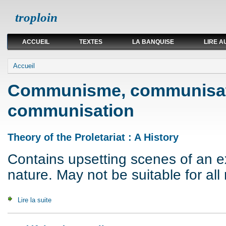
troploin
ACCUEIL
TEXTES
LA BANQUISE
LIRE A
Vous êtes ici
Accueil
Communisme, communisat
communisation
Theory of the Proletariat : A History
Contains upsetting scenes of an exp
nature. May not be suitable for all 
Lire la suite
de Theory of the Proletariat : A History