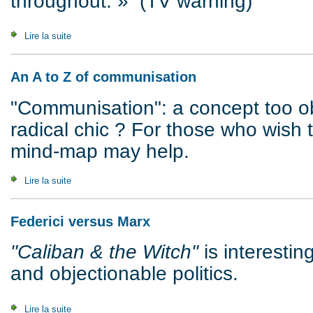
throughout. » (TV warning)
Lire la suite
de Crime as Reality and Representation
An A to Z of communisation
"Communisation": a concept too o
radical chic ? For those who wish 
mind-map may help.
Lire la suite
de An A to Z of communisation
Federici versus Marx
"Caliban & the Witch"
is interestin
and objectionable politics.
Lire la suite
de Federici versus Marx