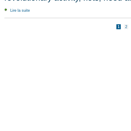
Lire la suite
de What's It All About ? Questions & Answers (2007)
Pages
1
2