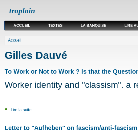
troploin
ACCUEIL
TEXTES
LA BANQUISE
LIRE A
Vous êtes ici
Accueil
Gilles Dauvé
To Work or Not to Work ? Is that the Questio
Worker identity and "classism". a 
Lire la suite
de To Work or Not to Work ? Is that the Question ? (2002)
Letter to "Aufheben" on fascism/anti-fascism