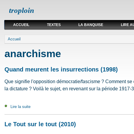
troploin
ACCUEIL
TEXTES
LA BANQUISE
LIRE A
Vous êtes ici
Accueil
anarchisme
Quand meurent les insurrections (1998)
Que signifie l'opposition démocratie/fascisme ? Comment se
la dictature ? Voilà le sujet, en revenant sur la période 1917-3
Lire la suite
de Quand meurent les insurrections (1998)
Le Tout sur le tout (2010)