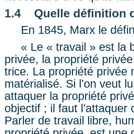
1.4 Quelle définition d
En 1845, Marx le définis
« Le « tra­vail » est la b
pri­vée, la pro­priété pri­
trice. La pro­priété pri­vée 
maté­ria­lisé. Si l’on veut lu
atta­quer la pro­priété pr
objec­tif ; il faut l’attaqu
Par­ler de tra­vail libre, hu
pro­priété pri­vée, est un