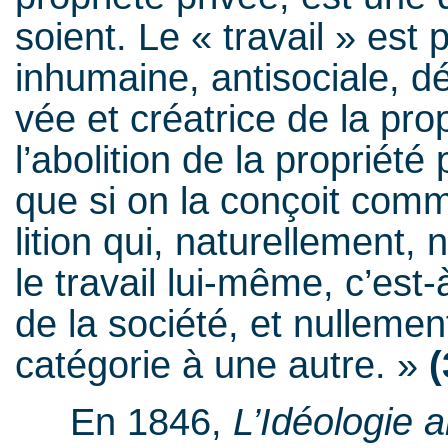
soient. Le « tra­vail » est 
inhu­maine, anti­so­ciale, dé
vée et créa­trice de la pro
l’abolition de la pro­priété
que si on la conçoit comme 
li­tion qui, natu­rel­le­ment
le tra­vail lui-même, c’est-à
de la société, et nul­le­me
caté­go­rie à une autre. »
(
En 1846,
L’Idéologie 