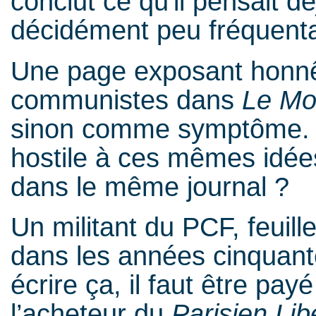
conclut ce qu'il pensait d
décidément peu fréquenta
Une page exposant honnê
communistes dans
Le M
sinon comme symptôme.
hostile à ces mêmes idées
dans le même journal ?
Un militant du PCF, feuill
dans les années cinquante
écrire ça, il faut être pay
l’acheteur du
Parisien Lib