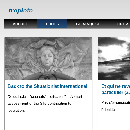
troploin
ACCUEIL
TEXTES
LA BANQUISE
LIRE A
Pages
Back to the Situationist International
Et qui ne re
particulier (2
"Spectacle", "councils", "situation"... A short
Pas d'émancipati
assessment of the SI's contribution to
l'identité
revolution.