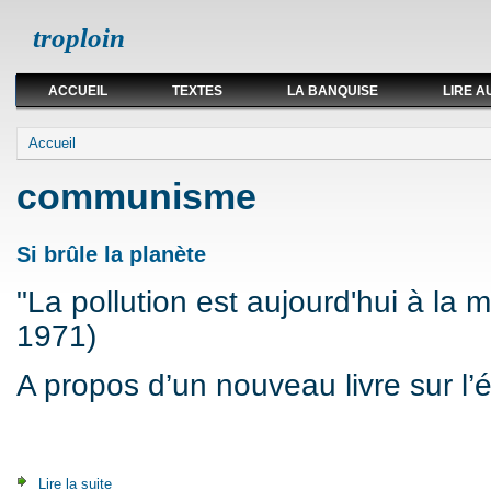
troploin
ACCUEIL
TEXTES
LA BANQUISE
LIRE A
Vous êtes ici
Accueil
communisme
Si brûle la planète
"La pollution est aujourd'hui à la
1971)
A propos d’un nouveau livre sur l’
Lire la suite
de Si brûle la planète