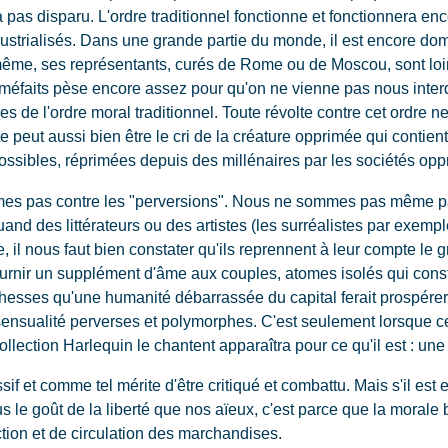
'a pas disparu. L'ordre traditionnel fonctionne et fonctionnera 
ustrialisés. Dans une grande partie du monde, il est encore dom
ême, ses représentants, curés de Rome ou de Moscou, sont loin 
 méfaits pèse encore assez pour qu'on ne vienne pas nous interd
ses de l'ordre moral traditionnel. Toute révolte contre cet ordre
e peut aussi bien être le cri de la créature opprimée qui contient
ossibles, réprimées depuis des millénaires par les sociétés opp
es pas contre les "perversions". Nous ne sommes pas même 
and des littérateurs ou des artistes (les surréalistes par exem
l nous faut bien constater qu'ils reprennent à leur compte le 
urnir un supplément d'âme aux couples, atomes isolés qui const
ichesses qu'une humanité débarrassée du capital ferait prospérer
 sensualité perverses et polymorphes. C'est seulement lorsque ce
ollection Harlequin le chantent apparaîtra pour ce qu'il est : une 
sif et comme tel mérite d'être critiqué et combattu. Mais s'il est 
 le goût de la liberté que nos aïeux, c'est parce que la morale
ion et de circulation des marchandises.