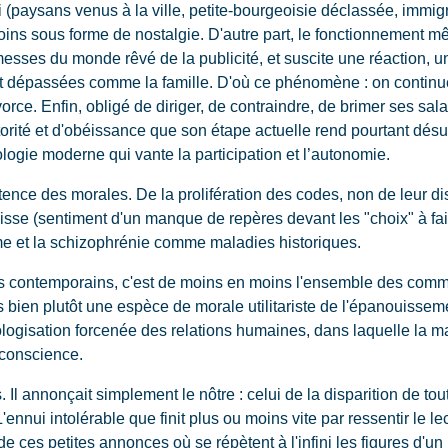
 (paysans venus à la ville, petite-bourgeoisie déclassée, immigr
oins sous forme de nostalgie. D'autre part, le fonctionnement m
messes du monde rêvé de la publicité, et suscite une réaction, un
nt dépassées comme la famille. D'où ce phénomène : on continu
orce. Enfin, obligé de diriger, de contraindre, de brimer ses salar
orité et d'obéissance que son étape actuelle rend pourtant désu
ologie moderne qui vante la participation et l’autonomie.
ence des morales. De la prolifération des codes, non de leur disp
isse (sentiment d'un manque de repères devant les "choix" à faire
me et la schizophrénie comme maladies historiques.
os contemporains, c'est de moins en moins l'ensemble des co
 bien plutôt une espèce de morale utilitariste de l'épanouisseme
logisation forcenée des relations humaines, dans laquelle la man
 conscience.
Il annonçait simplement le nôtre : celui de la disparition de to
ennui intolérable que finit plus ou moins vite par ressentir le 
 de ces petites annonces où se répètent à l'infini les figures d'u