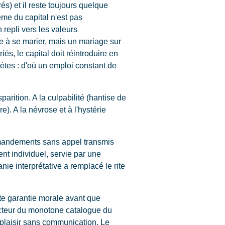
és) et il reste toujours quelque
ême du capital n'est pas
 repli vers les valeurs
e à se marier, mais un mariage sur
iés, le capital doit réintroduire en
ètes : d'où un emploi constant de
arition. A la culpabilité (hantise de
). A la névrose et à l'hystérie
mmandements sans appel transmis
nt individuel, servie par une
ie interprétative a remplacé le rite
ute garantie morale avant que
lecteur du monotone catalogue du
n plaisir sans communication. Le