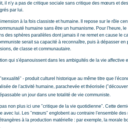
t, il n'y a pas de critique sociale sans critique des mœurs et d
grés par lui.
sion à la fois classiste et humaine. Il repose sur le rôle cent
 communauté humaine sans être un humanisme. Pour l'heure, le r
ns des sphères parallèles dont jamais il ne remet en cause le c
muniste serait sa capacité à reconnaître, puis à dépasser en pr
nsions, de classe et communautaire.
tion qui s'épanouissent dans les ambiguïtés de la vie affective e
 "sexualité" - produit culturel historique au même titre que l'écono
sée de l'activité humaine, parachevée et théorisée ("découvert
épassable un jour dans une totalité de vie communiste.
as non plus ici une "critique de la vie quotidienne". Cette dern
nce avec lui. Les "mœurs" englobent au contraire l'ensemble des
 étrangères à la production matérielle : par exemple, la morale b
.