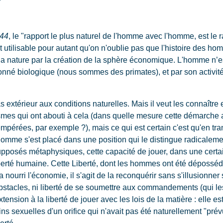
844
, le "rapport le plus naturel de l'homme avec l'homme, est le
 utilisable pour autant qu'on n'oublie pas que l'histoire des ho
la nature par la création de la sphère économique. L'homme n’e
 donné biologique (nous sommes des primates), et par son activit
as extérieur aux conditions naturelles. Mais il veut les connaîtr
mes qui ont abouti à cela (dans quelle mesure cette démarche a r
empérées, par exemple ?), mais ce qui est certain c'est qu'en t
l'homme s'est placé dans une position qui le distingue radicalem
pposés métaphysiques, cette capacité de jouer, dans une certai
iberté humaine. Cette Liberté, dont les hommes ont été dépossédé
 nourri l'économie, il s'agit de la reconquérir sans s'illusionner s
obstacles, ni liberté de se soumettre aux commandements (qui les
xtension à la liberté de jouer avec les lois de la matière : elle e
ns sexuelles d'un orifice qui n'avait pas été naturellement "prévu
erté.