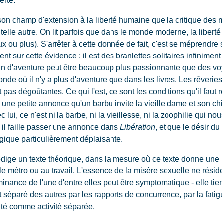
ut son champ d'extension à la liberté humaine que la critique de
e telle autre. On lit parfois que dans le monde moderne, la libe
ux ou plus). S'arrêter à cette donnée de fait, c'est se méprendre
ent sur cette évidence : il est des branlettes solitaires infinim
man d'aventure peut être beaucoup plus passionnante que des vo
nde où il n'y a plus d'aventure que dans les livres. Les rêveries
 pas dégoûtantes. Ce qui l'est, ce sont les conditions qu'il faut r
une petite annonce qu'un barbu invite la vieille dame et son ch
ec lui, ce n'est ni la barbe, ni la vieillesse, ni la zoophilie qui 
e il faille passer une annonce dans
Libération
, et que le désir 
ique particulièrement déplaisante.
dige un texte théorique, dans la mesure où ce texte donne une pri
métro ou au travail. L'essence de la misère sexuelle ne réside 
inance de l'une d'entre elles peut être symptomatique - elle tient
t séparé des autres par les rapports de concurrence, par la fatigue
ité comme activité séparée.