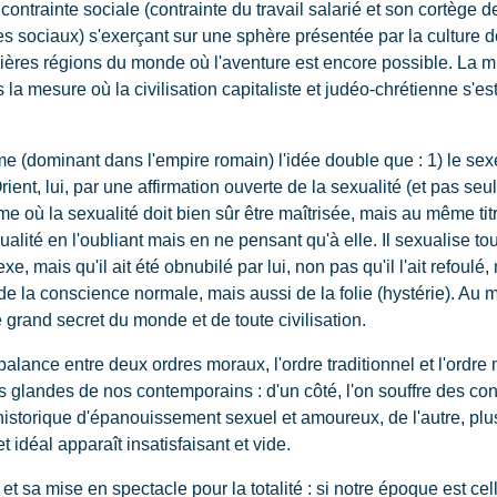
 contrainte sociale (contrainte du travail salarié et son cortège
s sociaux) s'exerçant sur une sphère présentée par la culture 
ères régions du monde où l'aventure est encore possible. La mi
a mesure où la civilisation capitaliste et judéo-chrétienne s'e
me (dominant dans l'empire romain) l'idée double que : 1) le sexe
Orient, lui, par une affirmation ouverte de la sexualité (et pas s
 où la sexualité doit bien sûr être maîtrisée, mais au même titre
alité en l'oubliant mais en ne pensant qu'à elle. Il sexualise tou
e, mais qu'il ait été obnubilé par lui, non pas qu'il l'ait refoulé, 
e de la conscience normale, mais aussi de la folie (hystérie). Au
 grand secret du monde et de toute civilisation.
balance entre deux ordres moraux, l'ordre traditionnel et l'ordr
 glandes de nos contemporains : d'un côté, l'on souffre des cont
 historique d'épanouissement sexuel et amoureux, de l'autre, plu
 idéal apparaît insatisfaisant et vide.
t sa mise en spectacle pour la totalité : si notre époque est cell