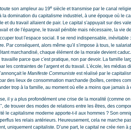
e
toute son ampleur au 19
siècle et transmise par le canal religi
à la domination du capitalisme industriel, à une époque où le c
e et du travail allaient de pair. Le capital s'appuyait sur des val
ravail et de l'épargne, le travail pénible mais nécessaire, la vie 
ccuper tout l'espace social. Il se rend indispensable, inévitable : 
utre. Par conséquent, alors même qu'il s'impose à tous, le salar
ut étant marchandisé, chaque élément de la morale devient caduc
travaille parce que c'est pratique, non par devoir. La famille lar
 les contraintes de l'argent et du travail. L'école, les médias di
u'annonçait le
Manifeste Communiste
est réalisé par le capitalis
 par des lieux de consommation marchande (boîtes, centres comm
ander trop à la famille, au moment où elle a moins que jamais à of
, il y a plus profondément une crise de la moralité (comme on dit 
s", de trouver des modes de relations entre les êtres, des compor
ité le capitalisme moderne apporte-t-il aux hommes ? Son omni
erflus les relais antérieurs. Heureusement, cela ne marche pas. I
nt, uniquement capitaliste. D'une part, le capital ne crée rien à p