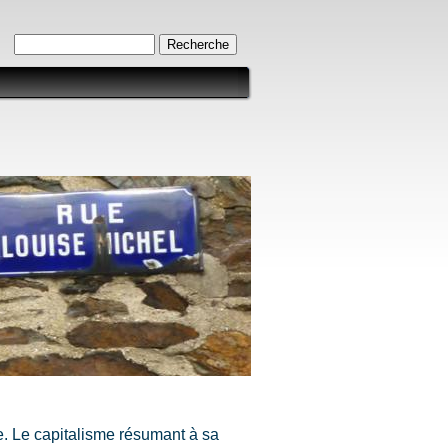
Formulaire de recherche
Recherche
e. Le capitalisme résumant à sa