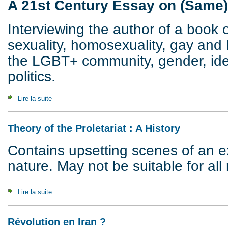
A 21st Century Essay on (Same
Interviewing the author of a book o
sexuality, homosexuality, gay and 
the LGBT+ community, gender, ident
politics.
Lire la suite
de Your Place or Mine ? A 21st Century Essay on (Same)S
Theory of the Proletariat : A History
Contains upsetting scenes of an exp
nature. May not be suitable for all 
Lire la suite
de Theory of the Proletariat : A History
Révolution en Iran ?