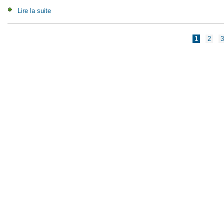
Lire la suite
de An A to Z of communisation
Pages
1
2
3