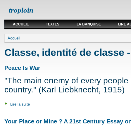
troploin
ACCUEIL
TEXTES
LA BANQUISE
LIRE A
Vous êtes ici
Accueil
Classe, identité de classe -
Peace Is War
"The main enemy of every people i
country." (Karl Liebknecht, 1915)
Lire la suite
de Peace Is War
Your Place or Mine ? A 21st Century Essay 