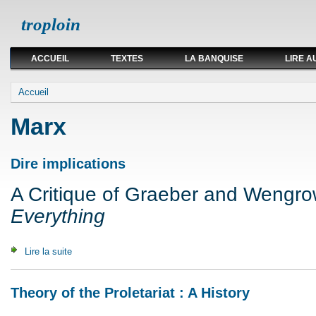
troploin
ACCUEIL
TEXTES
LA BANQUISE
LIRE A
Vous êtes ici
Accueil
Marx
Dire implications
A Critique of Graeber and Wengr
Everything
Lire la suite
de Dire implications
Theory of the Proletariat : A History