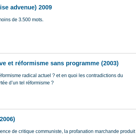
rise advenue) 2009
moins de 3.500 mots.
crise advenue) 2009
ive et réformisme sans programme (2003)
formisme radical actuel ? et en quoi les contradictions du
tée d’un tel réformisme ?
ctive et réformisme sans programme (2003)
(2006)
bsence de critique communiste, la profanation marchande produit