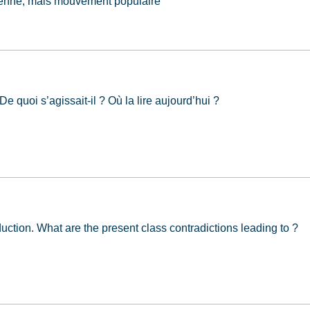
rienne, mais mouvement populaire
ou : Classe & peuple
 quoi s’agissait-il ? Où la lire aujourd’hui ?
oduction. What are the present class contradictions leading to ?