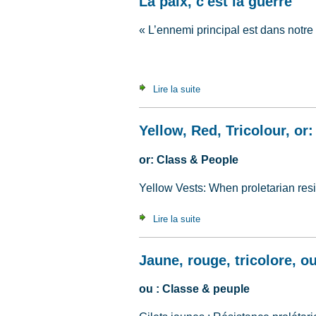
La paix, c'est la guerre
« L’ennemi principal est dans notre
Lire la suite
de La paix, c'est la guerre
Yellow, Red, Tricolour, or
or: Class & People
Yellow Vests: When proletarian res
Lire la suite
de Yellow, Red, Tricolour, o
Jaune, rouge, tricolore, o
ou : Classe & peuple