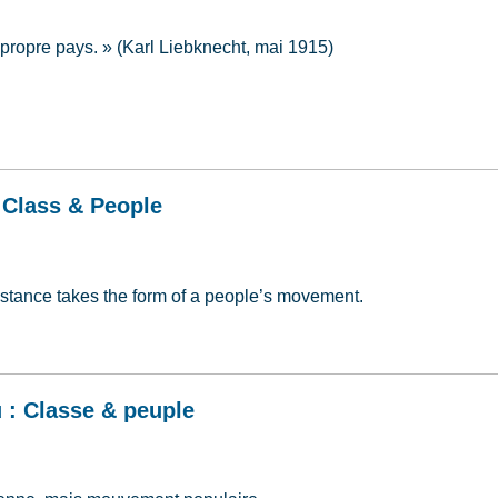
 propre pays. » (Karl Liebknecht, mai 1915)
: Class & People
istance takes the form of a people’s movement.
r: Class & People
u : Classe & peuple