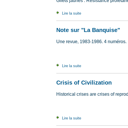
Gilets jaunes : Résistance proléta
Lire la suite
de Jaune, rouge, tricolore, 
Note sur "La Banquise"
Une revue, 1983-1986. 4 numéros. De
Lire la suite
de Note sur "La Banquise"
Crisis of Civilization
Historical crises are crises of repr
Lire la suite
de Crisis of Civilization