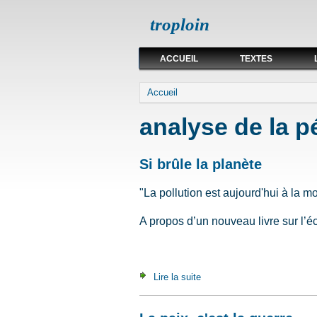
troploin
ACCUEIL
TEXTES
Vous êtes ici
Accueil
analyse de la p
Si brûle la planète
"La pollution est aujourd'hui à la 
A propos d’un nouveau livre sur l’é
Lire la suite
de Si brûle la planète