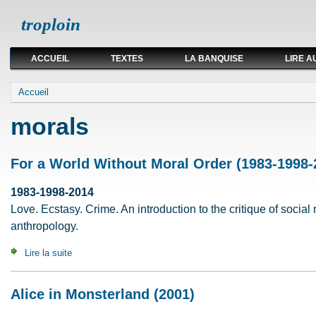
troploin
ACCUEIL
TEXTES
LA BANQUISE
LIRE A
Vous êtes ici
Accueil
morals
For a World Without Moral Order (1983-1998-
1983-1998-2014
Love. Ecstasy. Crime. An introduction to the critique of social 
anthropology.
Lire la suite
de For a World Without Moral Order (1983-1998-2014)
Alice in Monsterland (2001)