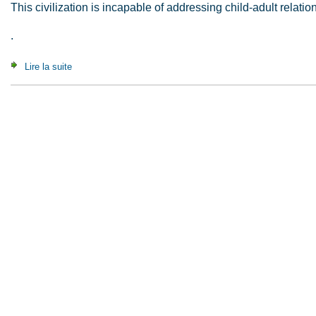
This civilization is incapable of addressing child-adult relatio
.
Lire la suite
de Alice in Monsterland (2001)