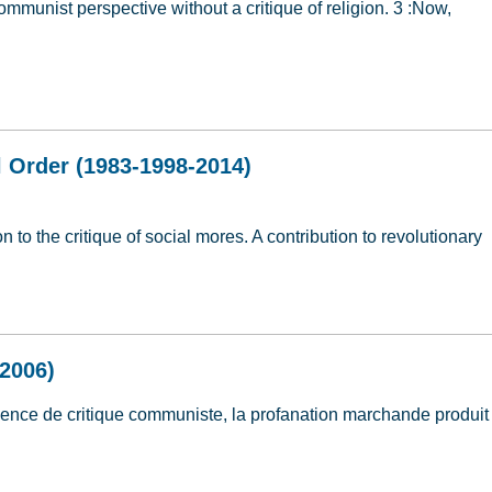
communist perspective without a critique of religion. 3 :Now,
 Religion (2006)
 Order (1983-1998-2014)
 to the critique of social mores. A contribution to revolutionary
l Order (1983-1998-2014)
(2006)
bsence de critique communiste, la profanation marchande produit