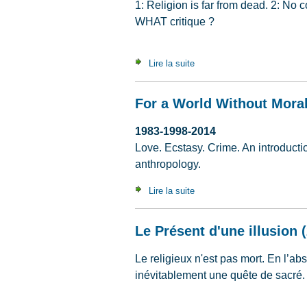
1: Religion is far from dead. 2: No 
WHAT critique ?
Lire la suite
de The Continuing Appeal of
For a World Without Moral
1983-1998-2014
Love. Ecstasy. Crime. An introduction
anthropology.
Lire la suite
de For a World Without Mora
Le Présent d'une illusion 
Le religieux n'est pas mort. En l’a
inévitablement une quête de sacré.