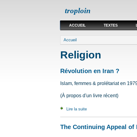
troploin
ACCUEIL
TEXTES
Vous êtes ici
Accueil
Religion
Révolution en Iran ?
Islam, femmes & prolétariat en 197
(À propos d'un livre récent)
Lire la suite
de Révolution en Iran ?
The Continuing Appeal of 